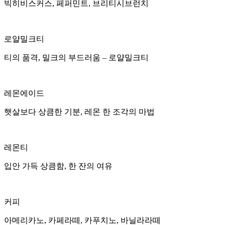
빅히비스커스, 페퍼민트, 브리티시브런치
로얄밀크티
티의 품격, 밀크의 부드러움 – 로얄밀크티
레몬에이드
햇살보다 상큼한 기분, 레몬 한 조각의 마법
레몬티
입안 가득 상큼함, 한 잔의 여유
커피
아메리카노, 카페라떼, 카푸치노, 바닐라라떼